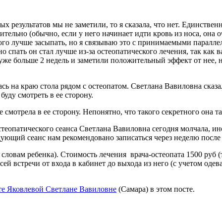
х результатов мы не заметили, то я сказала, что нет. Единственн
тельно (обычно, если у него начинает идти кровь из носа, она о
много лучше засыпать, но я связываю это с принимаемыми паралл
о спать он стал лучше из-за остеопатического лечения, так как
же больше 2 недель и заметили положительный эффект от нее, но
сь на краю стола рядом с остеопатом. Светлана Вавиловна сказа
 буду смотреть в ее сторону.
смотрела в ее сторону. Непонятно, что такого секретного она та
стеопатического сеанса Светлана Вавиловна сегодня молчала, ин
дующий сеанс нам рекомендовано записаться через неделю после
 словам ребенка). Стоимость лечения врача-остеопата 1500 руб (
ей встречи от входа в кабинет до выхода из него (с учетом одев
те Яковлевой Светлане Вавиловне
(Самара) в этом посте.