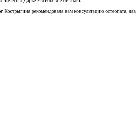
о ничего о Дарье Евгеньевне не знаю.
лог Кострыгина рекомендовала нам консультацию остеопата, дав