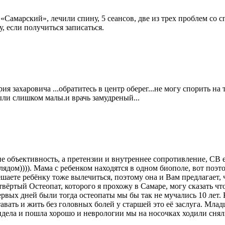
«Самарский», лечили спину, 5 сеансов, две из трех проблем со 
, если получиться записаться.
я захаровича ...обратитесь в центр оберег...не могу спорить на т
ыли слишком малы.и врачь замудреный...
не объективность, а претензии и внутреннее сопротивление, СВ е
глядом)))). Мама с ребенком находятся в одном биополе, вот поэт
аете ребёнку тоже вылечиться, поэтому она и Вам предлагает, ч
твёртый Остеопат, которого я прохожу в Самаре, могу сказать чт
рвых дней были тогда остеопаты мы бы так не мучались 10 лет. 
ать и жить без головных болей у старшей это её заслуга. Младш
сидела и пошла хорошо и неврологии мы на носочках ходили сня