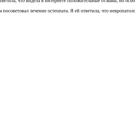
тветила, что видела в интернете положительные отзывы, но особ
ам посоветовал лечение остеопата. Я ей ответила, что невропато