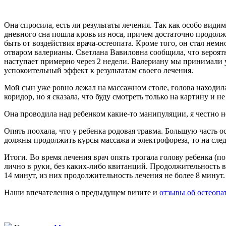
Она спросила, есть ли результаты лечения. Так как особо видимы
дневного сна пошла кровь из носа, причем достаточно продолжи
быть от воздействия врача-остеопата. Кроме того, он стал не
отваром валерианы. Светлана Вавиловна сообщила, что вероятн
наступает примерно через 2 недели. Валериану мы принимали у
успокоительный эффект к результатам своего лечения.
Мой сын уже ровно лежал на массажном столе, голова находила
коридор, но я сказала, что буду смотреть только на картину и не
Она проводила над ребенком какие-то манипуляции, я честно не 
Опять поохала, что у ребенка родовая травма. Большую часть о
должны продолжить курсы массажа и электрофореза, то на сле
Итоги. Во время лечения врач опять трогала голову ребенка (по
лично в руки, без каких-либо квитанций. Продолжительность вс
14 минут, из них продолжительность лечения не более 8 минут.
Наши впечателения о предыдущем визите и
отзывы об остеопа