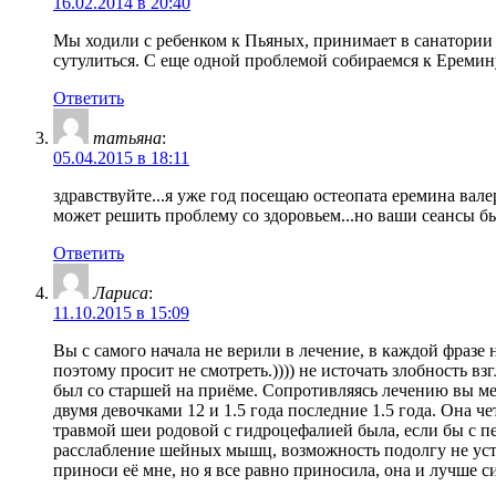
16.02.2014 в 20:40
Мы ходили с ребенком к Пьяных, принимает в санатории 
сутулиться. С еще одной проблемой собираемся к Еремину
Ответить
татьяна
:
05.04.2015 в 18:11
здравствуйте...я уже год посещаю остеопата еремина валери
может решить проблему со здоровьем...но ваши сеансы б
Ответить
Лариса
:
11.10.2015 в 15:09
Вы с самого начала не верили в лечение, в каждой фразе 
поэтому просит не смотреть.)))) не источать злобность вз
был со старшей на приёме. Сопротивляясь лечению вы меш
двумя девочками 12 и 1.5 года последние 1.5 года. Она че
травмой шеи родовой с гидроцефалией была, если бы с пе
расслабление шейных мышц, возможность подолгу не устав
приноси её мне, но я все равно приносила, она и лучше 