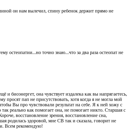
спиной он нам вылечил, спину ребенок держит прямо не
ему остеопатии...но точно знаю...что за два раза остеопат не
щё и биоэнергет, она чувствует издалека как вы напрягаетесь,
ому просят пап не присутствовать, хотя когда я не могла мой
тобы Вы про чувствовали результат на себе. Я к ней хожу с
о так реально как помогает она, не помогает никто. Старшая с
Короче, восстановление зрения, восстановление сна,
ая родилась здоровой, мне СВ так и сказала, говорит не
ли. Всем рекомендую!