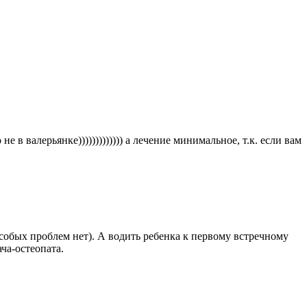
 в валерьянке))))))))))))) а лечение минимальное, т.к. если вам
особых проблем нет). А водить ребенка к первому встречному
ча-остеопата.