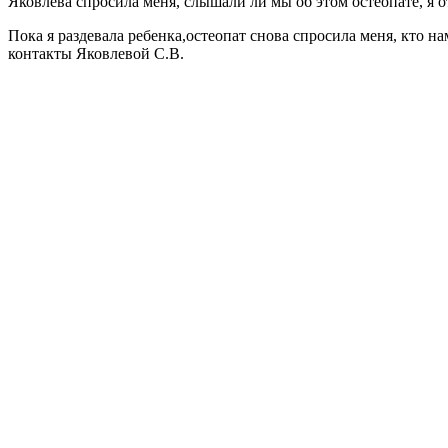
Яковлева спросила меня, слышали ли мы об этом остеопате, я о
Пока я раздевала ребенка,остеопат снова спросила меня, кто н
контакты Яковлевой С.В.