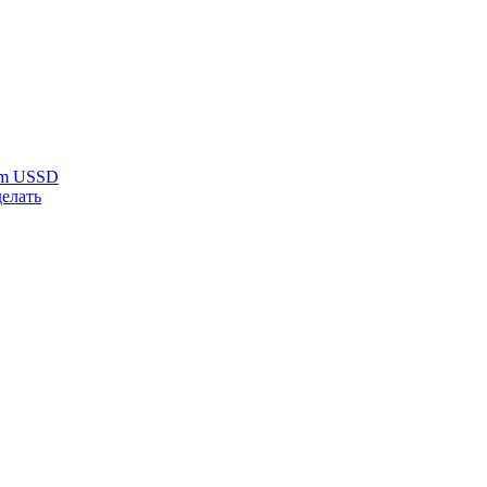
um USSD
делать